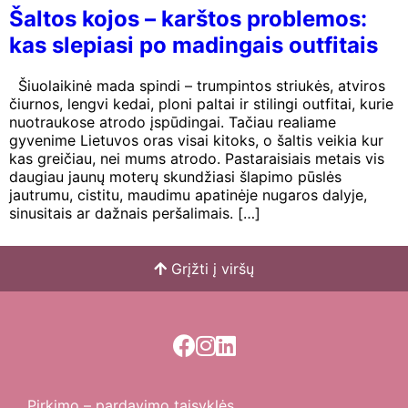
Šaltos kojos – karštos problemos:
kas slepiasi po madingais outfitais
Šiuolaikinė mada spindi – trumpintos striukės, atviros
čiurnos, lengvi kedai, ploni paltai ir stilingi outfitai, kurie
nuotraukose atrodo įspūdingai. Tačiau realiame
gyvenime Lietuvos oras visai kitoks, o šaltis veikia kur
kas greičiau, nei mums atrodo. Pastaraisiais metais vis
daugiau jaunų moterų skundžiasi šlapimo pūslės
jautrumu, cistitu, maudimu apatinėje nugaros dalyje,
sinusitais ar dažnais peršalimais. […]
Grįžti į viršų
Pirkimo – pardavimo taisyklės