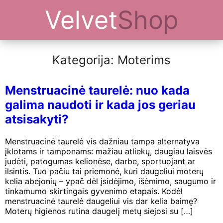
Velvet
Shop
Kategorija: Moterims
Menstruacinė taurelė: nuo kada
galima naudoti ir kada jos geriau
atsisakyti?
Menstruacinė taurelė vis dažniau tampa alternatyva
įklotams ir tamponams: mažiau atliekų, daugiau laisvės
judėti, patogumas kelionėse, darbe, sportuojant ar
ilsintis. Tuo pačiu tai priemonė, kuri daugeliui moterų
kelia abejonių – ypač dėl įsidėjimo, išėmimo, saugumo ir
tinkamumo skirtingais gyvenimo etapais. Kodėl
menstruacinė taurelė daugeliui vis dar kelia baimę?
Moterų higienos rutina daugelį metų siejosi su […]