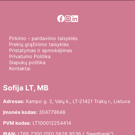
Pirkimo – pardavimo taisyklės
Prekių grąžinimo taisyklės
Pristatymas ir apmokėjimas
Privatumo Politika
Slapukų politika
Kontaktai
Sofija LT, MB
Adresas:
Kampo g. 2, Valų k., LT-21421 Trakų r., Lietuva
Įmonės kodas:
304779648
PVM kodas:
LT100012254414
IBAN:
LT66 7300 0101 5628 9536 („Swedbank“)