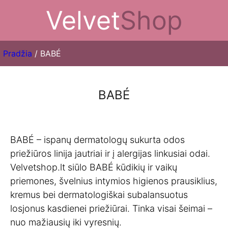
Velvet
Shop
Pradžia
/ BABÉ
BABÉ
BABÉ – ispanų dermatologų sukurta odos
priežiūros linija jautriai ir į alergijas linkusiai odai.
Velvetshop.lt siūlo BABÉ kūdikių ir vaikų
priemones, švelnius intymios higienos prausiklius,
kremus bei dermatologiškai subalansuotus
losjonus kasdienei priežiūrai. Tinka visai šeimai –
nuo mažiausių iki vyresnių.