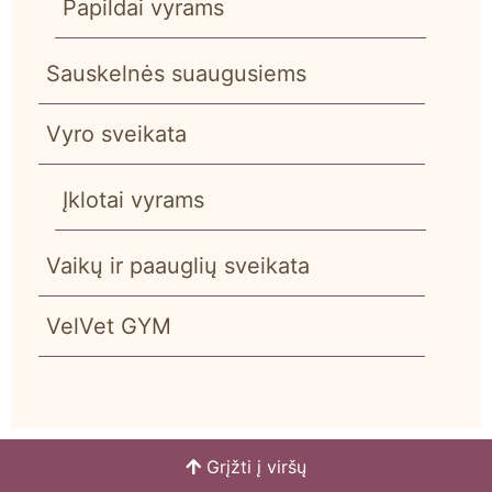
Papildai vyrams
Sauskelnės suaugusiems
Vyro sveikata
Įklotai vyrams
Vaikų ir paauglių sveikata
VelVet GYM
Grįžti į viršų