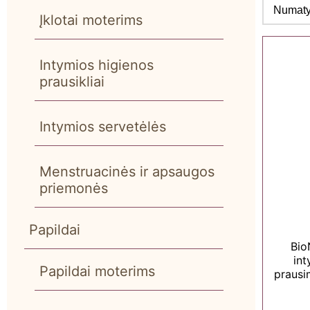
Įklotai moterims
Intymios higienos
prausikliai
Intymios servetėlės
Menstruacinės ir apsaugos
priemonės
Papildai
Bio
int
Papildai moterims
prausi