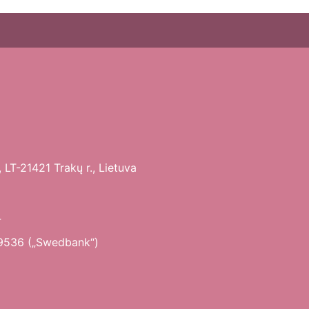
 LT-21421 Trakų r., Lietuva
4
9536 („Swedbank“)