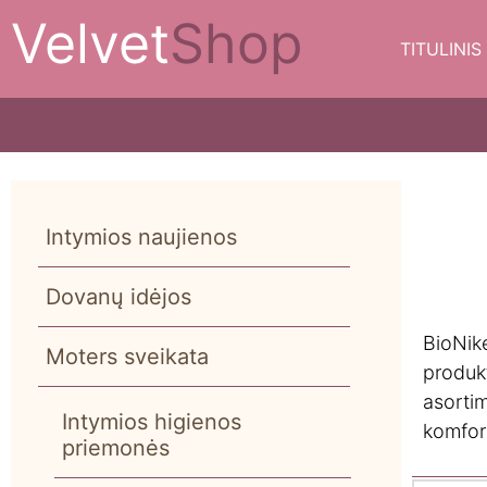
Velvet
Shop
TITULINIS
Intymios naujienos
Dovanų idėjos
BioNike
Moters sveikata
produkt
asortim
Intymios higienos
komfort
priemonės