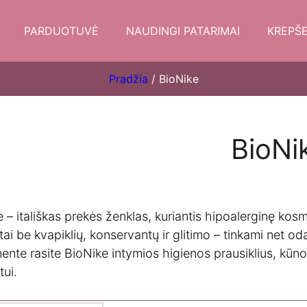
PARDUOTUVĖ
NAUDINGI PATARIMAI
KREPŠE
Pradžia
/ BioNike
BioNi
 – itališkas prekės ženklas, kuriantis hipoalerginę kosme
ai be kvapiklių, konservantų ir glitimo – tinkami net odai
ente rasite BioNike intymios higienos prausiklius, kūno
ui.