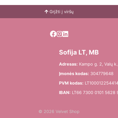
Grįžti į viršų
Sofija LT, MB
Adresas:
Kampo g. 2, Valų k.,
Įmonės kodas:
304779648
PVM kodas:
LT10001225441
IBAN:
LT66 7300 0101 5628 
© 2026 Velvet Shop