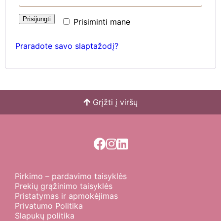
Prisijungti
Prisiminti mane
Praradote savo slaptažodį?
Grįžti į viršų
Pirkimo – pardavimo taisyklės
Prekių grąžinimo taisyklės
Pristatymas ir apmokėjimas
Privatumo Politika
Slapukų politika