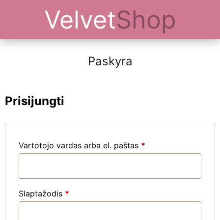
Velvet
Shop
Paskyra
Prisijungti
Privalomas
Vartotojo vardas arba el. paštas
*
Privalomas
Slaptažodis
*