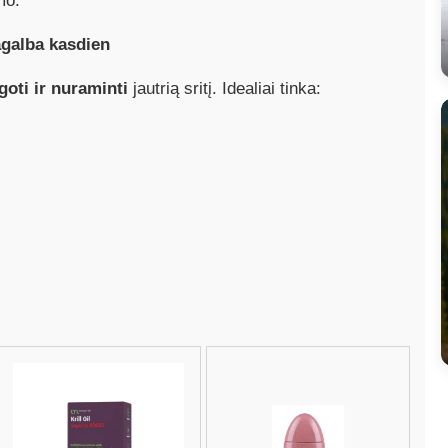
mo.
agalba kasdien
goti ir nuraminti
jautrią sritį. Idealiai tinka: