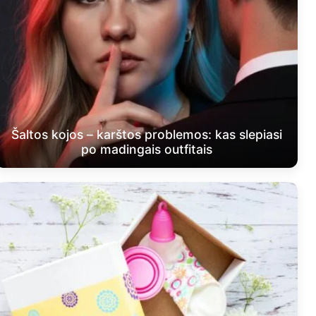
Šaltos kojos – karštos problemos: kas slepiasi
po madingais outfitais