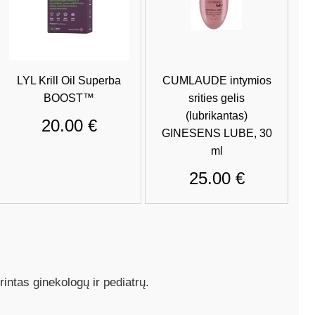
LYL Krill Oil Superba
CUMLAUDE intymios
BOOST™
srities gelis
(lubrikantas)
20.00
€
GINESENS LUBE, 30
ml
25.00
€
rintas ginekologų ir pediatrų.