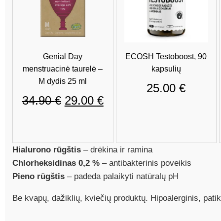
Genial Day
ECOSH Testoboost, 90
menstruacinė taurelė –
kapsulių
M dydis 25 ml
25.00
€
Original
Current
34.90
€
29.00
€
price
price
was:
is:
Hialurono rūgštis
– drėkina ir ramina
34.90 €.
29.00 €.
Chlorheksidinas 0,2 %
– antibakterinis poveikis
Pieno rūgštis
– padeda palaikyti natūralų pH
Be kvapų, dažiklių, kviečių produktų. Hipoalerginis, patik