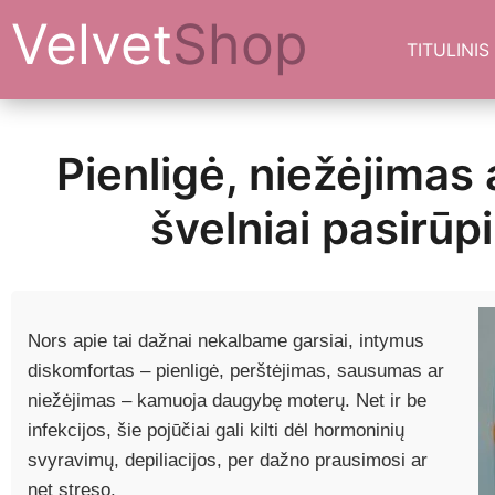
Velvet
Shop
TITULINIS
Pienligė, niežėjimas
švelniai pasirūp
Nors apie tai dažnai nekalbame garsiai, intymus
diskomfortas – pienligė, perštėjimas, sausumas ar
niežėjimas – kamuoja daugybę moterų. Net ir be
infekcijos, šie pojūčiai gali kilti dėl hormoninių
svyravimų, depiliacijos, per dažno prausimosi ar
net streso.