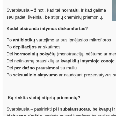
Svarbiausia – žinoti, kad tai
normalu
, ir kad galima
sau padėti švelniai, be stiprių cheminių priemonių.
Kodėl atsiranda intymus diskomfortas?
Po
antibiotikų
vartojimo ar susilpnėjusios mikrofloros
Po
depiliacijos
ar skutimosi
Dėl
hormoninių pokyčių
(menstruacijų, nėštumo ar me
Dėl netinkamų prausiklių ar
kvapiklių intymioje zonoje
Dėl
per dažno prausimosi
su muilu
Po
seksualinio aktyvumo
ar naudojant prezervatyvus s
Ką rinktis vietoj stiprių priemonių?
Svarbiausia – pasirinkti
pH subalansuotas, be kvapų ir 