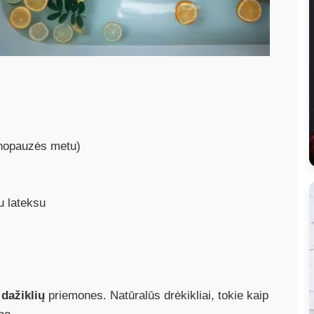
nopauzės metu)
u lateksu
dažiklių
priemones. Natūralūs drėkikliai, tokie kaip