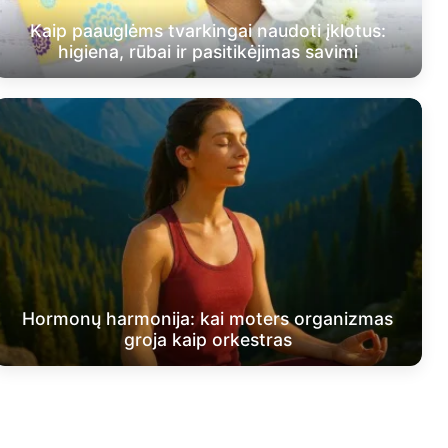
Kaip paauglėms tvarkingai naudoti įklotus:
higiena, rūbai ir pasitikėjimas savimi
Hormonų harmonija: kai moters organizmas
groja kaip orkestras