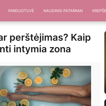
PARDUOTUVĖ
NAUDINGI PATARIMAI
KREPŠE
 ar perštėjimas? Kaip
inti intymia zona