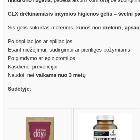
hialurono rūgštis
, padeda atkurti komfortą be sudirgini
CLX drėkinamasis intymios higienos gelis – švelni p
Šis gelis sukurtas moterims, kurios nori
drėkinti, apsau
Po depiliacijos ar epiliacijos
Esant niežėjimui, sudirgimui ar pienligės požymiams
Po gimdymo ar epiziotomijos
Kasdienei prevencijai
Naudoti net
vaikams nuo 3 metų
Sudėtyje: