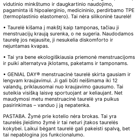
vidutinio minkštumo ir daugkartinio naudojimo,
pagaminta iš hipoalerginio, medicininio, perdirbamo TPE
(termoplastinio elastomero). Tai nėra silikoninė taurelė!
• Taurelė kišama į makštį kaip tamponas, tačiau ji
menstruacijų kraują surenka, o ne sugeria. Naudodamos
taurelę jos nejausite, ji nesukelia diskomforto ir
nejuntamas kvapas.
• Tai yra bene ekologiškiausia priemonė menstruacijoms
ir puiki alternatyva įklotams, paketams ir tamponams.
• GENIAL DAY® menstruacinė taurelė skirta gausiam ir
lengvam kraujavimui. Ji gali būti neišimama iki 12
valandų, priklausomai nuo kraujavimo gausumo. Tai
suteikia visišką laisvę sportuojant ar keliaujant. Net
maudymosi metu menstruacinė taurelė yra puikus
pasirinkimas – vanduo į ją nepatenka.
PASTABA. Žymė prie kotelio nėra brokas. Tai yra
taurelės įleidimo žymė ir tai neturi įtakos taurelės
kokybei. Laikui bėgant taurelė gali pakeisti spalvą, bet
tai nepablogina jos funkcionalumo.