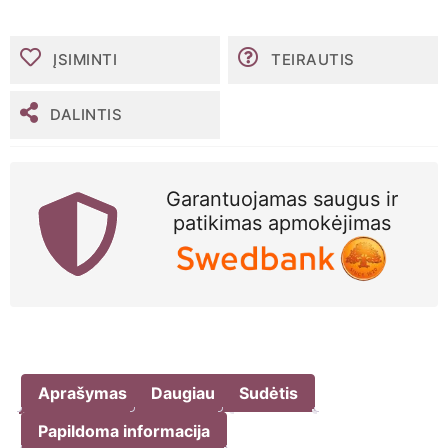
Genial
Day
menstruacinė
ĮSIMINTI
TEIRAUTIS
taurelė
–
L
DALINTIS
dydis
30
ml
Garantuojamas saugus ir
patikimas apmokėjimas
Aprašymas
Daugiau
Sudėtis
Papildoma informacija