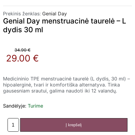
Prekinis ženklas:
Genial Day
Genial Day menstruacinė taurelė – L
dydis 30 ml
34.90 €
29.00 €
Medicininio TPE menstruacinė taurelė (L dydis, 30 ml) –
hipoalerginė, tvari ir komfortiška alternatyva. Tinka
gausesniam srautui, galima naudoti iki 12 valandų.
Sandėlyje:
Turime
Į krepšelį
produkto
kiekis: