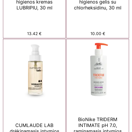
higienos kremas
higienos gelis su
LUBRIPIU, 30 ml
chlorheksidinu, 30 ml
13.42
€
10.00
€
BioNike TRIDERM
CUMLAUDE LAB
INTIMATE pH 7.0,
drėkinamasis intymios
raminamasis intymios