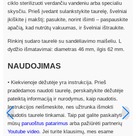
ciklo sterilizuoti verdančiu vandeniu arba specialiu
skysčiu. Prieš įvedant sulankstykite taurelę, švelniai
įkiškite į makštį; pasukite, norint išimti – paspauskite
apačią, kad nutrūtų vakuumas, ir švelniai ištraukite.
Rinkinį sudaro taurelė su sandėliavimo maišeliu. L
dydžio išmatavimai: diametras 46 mm, ilgis 62 mm.
NAUDOJIMAS
• Kiekvienoje dėžutėje yra instrukcija. Prieš
pradėdamos naudoti taurelę, perskaitykite dėžutėje
pateiktą informaciją ir nurodymus, kaip naudotis.
Instrukcijos neišmeskite, nes užtrunka išmokti
naudotis taurele tinkamai. Taip pat galite paskaityti
mūsų
paruoštus patarimus
arba pažiūrėti partnerių
Youtube video
. Jei turite klausimų, mes esame