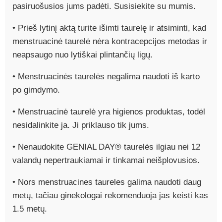
pasiruošusios jums padėti. Susisiekite su mumis.
• Prieš lytinį aktą turite išimti taurelę ir atsiminti, kad
menstruacinė taurelė nėra kontracepcijos metodas ir
neapsaugo nuo lytiškai plintančių ligų.
• Menstruacinės taurelės negalima naudoti iš karto
po gimdymo.
• Menstruacinė taurelė yra higienos produktas, todėl
nesidalinkite ja. Ji priklauso tik jums.
• Nenaudokite GENIAL DAY® taurelės ilgiau nei 12
valandų nepertraukiamai ir tinkamai neišplovusios.
• Nors menstruacines taureles galima naudoti daug
metų, tačiau ginekologai rekomenduoja jas keisti kas
1.5 metų.