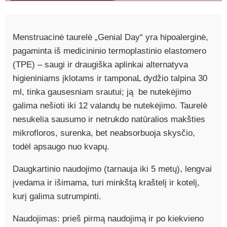
Menstruacinė taurelė „Genial Day“ yra hipoalerginė,
pagaminta iš medicininio termoplastinio elastomero
(TPE) – saugi ir draugiška aplinkai alternatyva
higieniniams įklotams ir tamponaL dydžio talpina 30
ml, tinka gausesniam srautui; ją be nutekėjimo
galima nešioti iki 12 valandų be nutekėjimo. Taurelė
nesukelia sausumo ir netrukdo natūralios makšties
mikrofloros, surenka, bet neabsorbuoja skysčio,
todėl apsaugo nuo kvapų.
Daugkartinio naudojimo (tarnauja iki 5 metų), lengvai
įvedama ir išimama, turi minkštą kraštelį ir kotelį,
kurį galima sutrumpinti.
Naudojimas: prieš pirmą naudojimą ir po kiekvieno