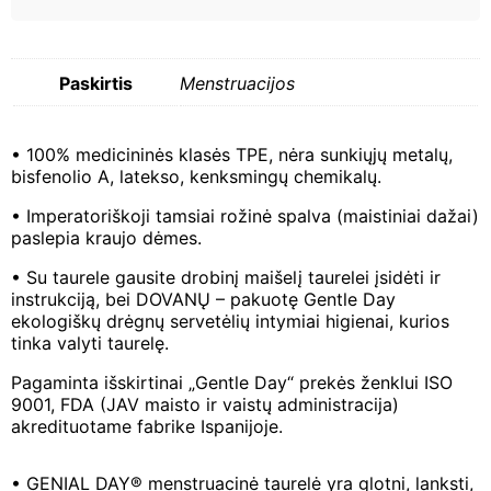
Paskirtis
Menstruacijos
• 100% medicininės klasės TPE, nėra sunkiųjų metalų,
bisfenolio A, latekso, kenksmingų chemikalų.
• Imperatoriškoji tamsiai rožinė spalva (maistiniai dažai)
paslepia kraujo dėmes.
• Su taurele gausite drobinį maišelį taurelei įsidėti ir
instrukciją, bei DOVANŲ – pakuotę Gentle Day
ekologiškų drėgnų servetėlių intymiai higienai, kurios
tinka valyti taurelę.
Pagaminta išskirtinai „Gentle Day“ prekės ženklui ISO
9001, FDA (JAV maisto ir vaistų administracija)
akredituotame fabrike Ispanijoje.
• GENIAL DAY® menstruacinė taurelė yra glotni, lanksti,