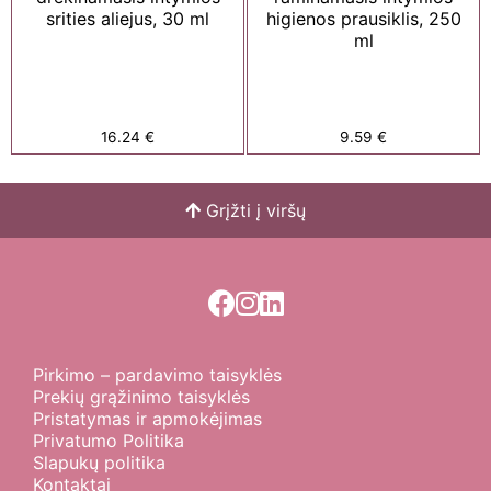
srities aliejus, 30 ml
higienos prausiklis, 250
ml
16.24
€
9.59
€
Grįžti į viršų
Pirkimo – pardavimo taisyklės
Prekių grąžinimo taisyklės
Pristatymas ir apmokėjimas
Privatumo Politika
Slapukų politika
Kontaktai