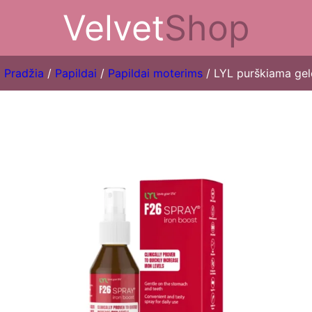
Velvet
Shop
Pradžia
/
Papildai
/
Papildai moterims
/ LYL purškiama gel