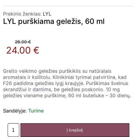
Prekinis ženklas:
LYL
LYL purškiama geležis, 60 ml
26.00 €
24.00 €
Greito veikimo geležies purškiklis su natūralais
aromatais ir ksilitolu. Klinikiniai tyrimai patvirtina, kad
F26 padidina geležies lygį kraujyje. Purškimas švelnus
skrandžiui ir dantims, be geležies poskonio. 10 mg
geležies viename purškime, 60 ml buteliuke – 30 dienų.
Sandėlyje:
Turime
Į krepšelį
produkto