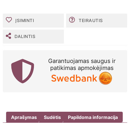
kiekis:
LYL
purškiama
geležis,
ĮSIMINTI
TEIRAUTIS
60
ml
DALINTIS
Garantuojamas saugus ir
patikimas apmokėjimas
Aprašymas
Sudėtis
Papildoma informacija