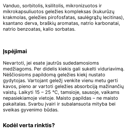
Vanduo, sorbitolis, ksilitolis, mikronizuotos ir
mikrokapsuliuotos geležies kompleksas (kukurūzų
krakmolas, geležies pirofosfatas, saulėgrąžų lecitinas),
ksantano derva, braškių aromatas, natrio karbonatai,
natrio benzoatas, kalio sorbatas.
Įspėjimai
Nevartoti, jei esate jautrūs sudedamosioms
medžiagoms. Per didelis kiekis gali sukelti viduriavimą.
Nėščiosioms papildomą geležies kiekį nustato
gydytojas. Vartojant geležį venkite vienu metu gerti
kavos, pieno ar vartoti geležies absorbciją mažinančių
vaistų. Laikyti 15 – 25 °C, tamsioje, sausoje, vaikams
nepasiekiamoje vietoje. Maisto papildas – ne maisto
pakaitalas. Svarbu įvairi ir subalansuota mityba bei
sveikas gyvenimo būdas.
Kodėl verta rinktis?