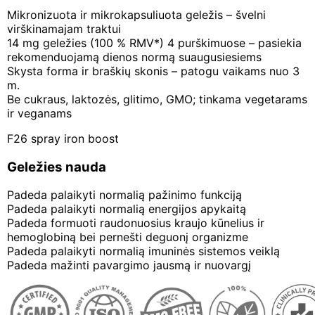
Mikronizuota ir mikrokapsuliuota geležis – švelni
virškinamajam traktui
14 mg geležies (100 % RMV*) 4 purškimuose – pasiekia
rekomenduojamą dienos normą suaugusiesiems
Skysta forma ir braškių skonis – patogu vaikams nuo 3
m.
Be cukraus, laktozės, glitimo, GMO; tinkama vegetarams
ir veganams
F26 spray iron boost
Geležies nauda
Padeda palaikyti normalią pažinimo funkciją
Padeda palaikyti normalią energijos apykaitą
Padeda formuoti raudonuosius kraujo kūnelius ir
hemoglobiną bei pernešti deguonį organizme
Padeda palaikyti normalią imuninės sistemos veiklą
Padeda mažinti pavargimo jausmą ir nuovargį