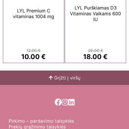
LYL Purškiamas D3
LYL Premium C
Vitaminas Vaikams 600
vitaminas 1004 mg
IU
12.00
€
20.00
€
Original
Current
Original
Current
10.00
€
18.00
€
price
price
price
price
was:
is:
was:
is:
12.00 €.
10.00 €.
20.00 €.
18.00 €.
Grįžti į viršų
Pirkimo – pardavimo taisyklės
Prekių grąžinimo taisyklės