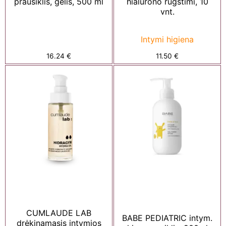
prausiklis, gelis, 500 ml
hialurono rūgštimi, 10
vnt.
Intymi higiena
16.24
€
11.50
€
CUMLAUDE LAB
BABE PEDIATRIC intym.
drėkinamasis intymios