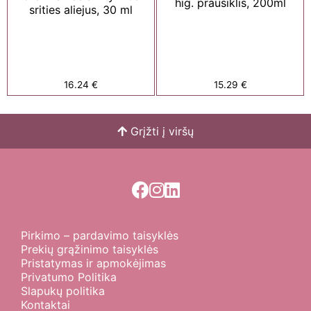
hig. prausiklis, 200ml
srities aliejus, 30 ml
16.24
€
15.29
€
Grįžti į viršų
Pirkimo – pardavimo taisyklės
Prekių grąžinimo taisyklės
Pristatymas ir apmokėjimas
Privatumo Politika
Slapukų politika
Kontaktai