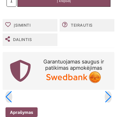
Į krepšelį
produkto
kiekis:
MoliCare
Fixpants
tinklinės
ĮSIMINTI
TEIRAUTIS
kelnaitės
XL,
N3
DALINTIS
Garantuojamas saugus ir
patikimas apmokėjimas
Aprašymas