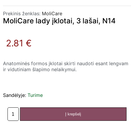
Prekinis ženklas:
MoliCare
MoliCare lady įklotai, 3 lašai, N14
2.81 €
Anatominės formos įklotai skirti naudoti esant lengvam
ir vidutiniam šlapimo nelaikymui.
Sandėlyje:
Turime
Į krepšelį
produkto
kiekis:
MoliCare