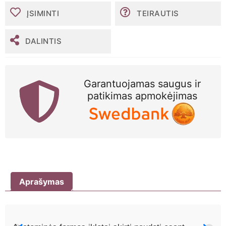
lady
įklotai,
ĮSIMINTI
TEIRAUTIS
3
lašai,
N14
DALINTIS
Garantuojamas saugus ir
patikimas apmokėjimas
Aprašymas