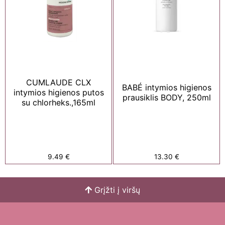
CUMLAUDE CLX
BABÉ intymios higienos
intymios higienos putos
prausiklis BODY, 250ml
su chlorheks.,165ml
9.49
€
13.30
€
Grįžti į viršų