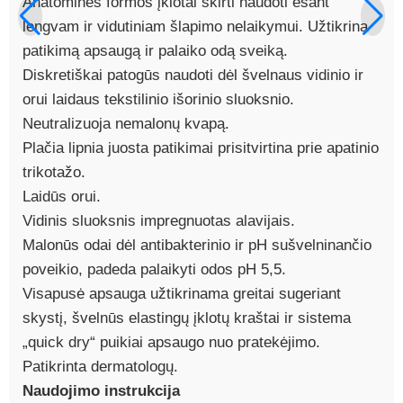
Anatominės formos įklotai skirti naudoti esant
lengvam ir vidutiniam šlapimo nelaikymui. Užtikrina
patikimą apsaugą ir palaiko odą sveiką.
Diskretiškai patogūs naudoti dėl švelnaus vidinio ir
orui laidaus tekstilinio išorinio sluoksnio.
Neutralizuoja nemalonų kvapą.
Plačia lipnia juosta patikimai prisitvirtina prie apatinio
trikotažo.
Laidūs orui.
Vidinis sluoksnis impregnuotas alavijais.
Malonūs odai dėl antibakterinio ir pH sušvelninančio
poveikio, padeda palaikyti odos pH 5,5.
Visapusė apsauga užtikrinama greitai sugeriant
skystį, švelnūs elastingų įklotų kraštai ir sistema
„quick dry“ puikiai apsaugo nuo pratekėjimo.
Patikrinta dermatologų.
Naudojimo instrukcija