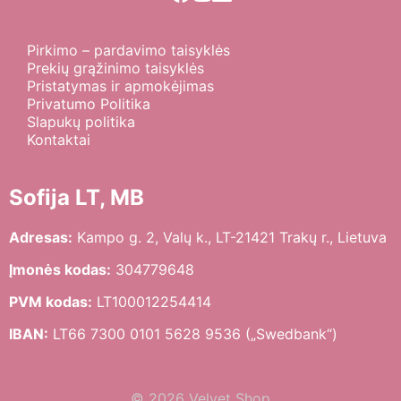
Pirkimo – pardavimo taisyklės
Prekių grąžinimo taisyklės
Pristatymas ir apmokėjimas
Privatumo Politika
Slapukų politika
Kontaktai
Sofija LT, MB
Adresas:
Kampo g. 2, Valų k., LT-21421 Trakų r., Lietuva
Įmonės kodas:
304779648
PVM kodas:
LT100012254414
IBAN:
LT66 7300 0101 5628 9536 („Swedbank“)
© 2026 Velvet Shop