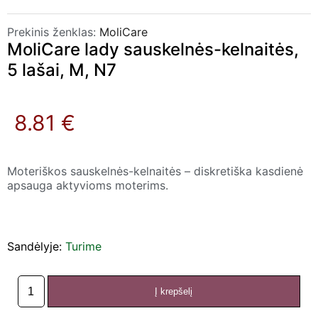
Prekinis ženklas:
MoliCare
MoliCare lady sauskelnės-kelnaitės,
5 lašai, M, N7
8.81 €
Moteriškos sauskelnės-kelnaitės – diskretiška kasdienė
apsauga aktyvioms moterims.
Sandėlyje:
Turime
Į krepšelį
produkto
kiekis: