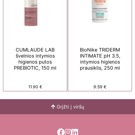
CUMLAUDE LAB
BioNike TRIDERM
švelnios intymios
INTIMATE pH 3.5,
higienos putos
intymios higienos
PREBIOTIC, 150 ml
prausiklis, 250 ml
11.90
€
9.59
€
Grįžti į viršų