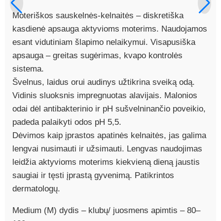
Moteriškos sauskelnės-kelnaitės – diskretiška
kasdienė apsauga aktyvioms moterims. Naudojamos
esant vidutiniam šlapimo nelaikymui. Visapusiška
apsauga – greitas sugėrimas, kvapo kontrolės
sistema.
Švelnus, laidus orui audinys užtikrina sveiką odą.
Vidinis sluoksnis impregnuotas alavijais. Malonios
odai dėl antibakterinio ir pH sušvelninančio poveikio,
padeda palaikyti odos pH 5,5.
Dėvimos kaip įprastos apatinės kelnaitės, jas galima
lengvai nusimauti ir užsimauti. Lengvas naudojimas
leidžia aktyvioms moterims kiekvieną dieną jaustis
saugiai ir tęsti įprastą gyvenimą. Patikrintos
dermatologų.
Medium (M) dydis – klubų/ juosmens apimtis – 80–