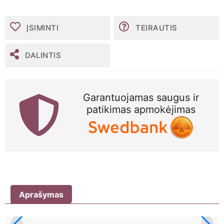
MoliCare
lady
sauskelnės-
ĮSIMINTI
TEIRAUTIS
kelnaitės,
5
lašai,
DALINTIS
M,
N7
Garantuojamas saugus ir
patikimas apmokėjimas
Aprašymas