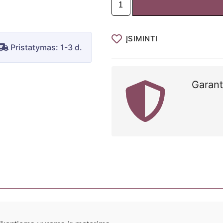
produkto
kiekis:
MoliCare
Mobile
ĮSIMINTI
Pristatymas: 1-3 d.
sauskelnės-
kelnaitės
6
lašai,
Garant
L,
N14