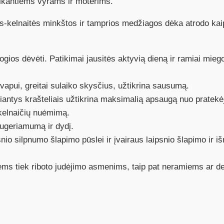
ikantiems vyrams ir moterims.
elnaitės minkštos ir tamprios medžiagos dėka atrodo kaip 
gios dėvėti. Patikimai jausitės aktyvią dieną ir ramiai miego
vapui, greitai sulaiko skysčius, užtikrina sausumą.
iantys krašteliais užtikrina maksimalią apsaugą nuo pratekė
-kelnaičių nuėmimą.
sugeriamumą ir dydį.
io silpnumo šlapimo pūslei ir įvairaus laipsnio šlapimo ir išm
s tiek riboto judėjimo asmenims, taip pat neramiems ar d