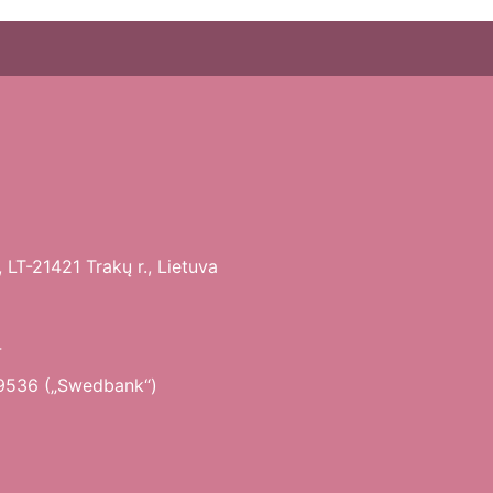
 LT-21421 Trakų r., Lietuva
4
9536 („Swedbank“)