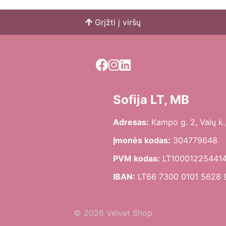
Grįžti į viršų
Sofija LT, MB
Adresas:
Kampo g. 2, Valų k.,
Įmonės kodas:
304779648
PVM kodas:
LT10001225441
IBAN:
LT66 7300 0101 5628 
© 2026 Velvet Shop