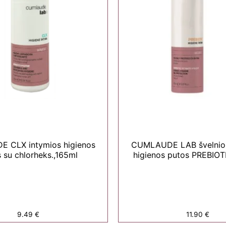
 CLX intymios higienos
CUMLAUDE LAB švelnios
 su chlorheks.,165ml
higienos putos PREBIOT
9.49
€
11.90
€