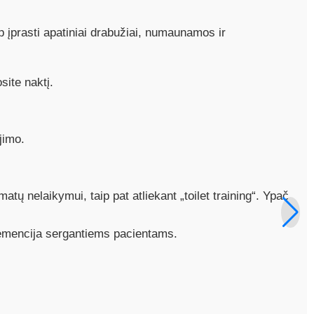
įprasti apatiniai drabužiai, numaunamos ir
site naktį.
jimo.
atų nelaikymui, taip pat atliekant „toilet training“. Ypač
emencija sergantiems pacientams.