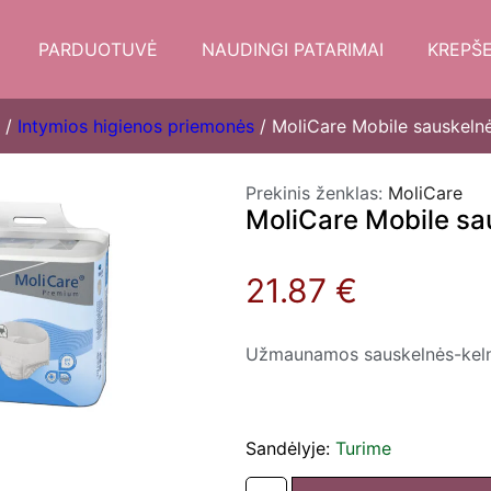
PARDUOTUVĖ
NAUDINGI PATARIMAI
KREPŠE
/
Intymios higienos priemonės
/ MoliCare Mobile sauskelnės
Prekinis ženklas:
MoliCare
MoliCare Mobile sau
21.87 €
Užmaunamos sauskelnės-kelnai
Sandėlyje:
Turime