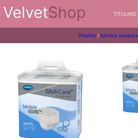
Velvet
Shop
TITULINIS
Pradžia
/
Moters sveikata