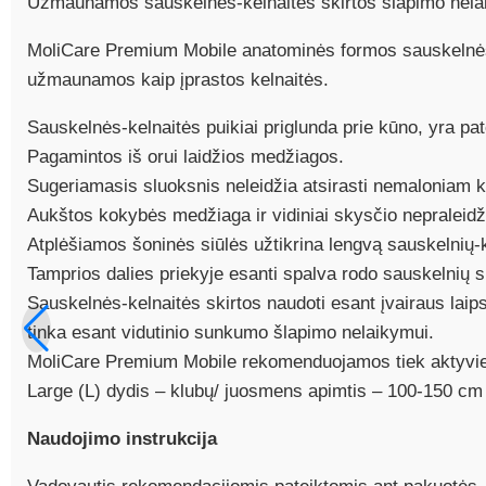
Užmaunamos sauskelnės-kelnaitės skirtos šlapimo nela
MoliCare Premium Mobile anatominės formos sauskelnės-k
užmaunamos kaip įprastos kelnaitės.
Sauskelnės-kelnaitės puikiai priglunda prie kūno, yra pato
Pagamintos iš orui laidžios medžiagos.
Sugeriamasis sluoksnis neleidžia atsirasti nemaloniam k
Aukštos kokybės medžiaga ir vidiniai skysčio nepraleidž
Atplėšiamos šoninės siūlės užtikrina lengvą sauskelnių
Tamprios dalies priekyje esanti spalva rodo sauskelnių 
Sauskelnės-kelnaitės skirtos naudoti esant įvairaus laipsn
tinka esant vidutinio sunkumo šlapimo nelaikymui.
MoliCare Premium Mobile rekomenduojamos tiek aktyviem
Large (L) dydis – klubų/ juosmens apimtis – 100-150 cm
Naudojimo instrukcija