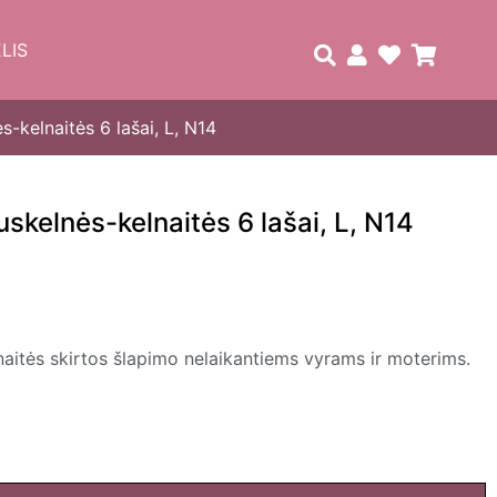
LIS
-kelnaitės 6 lašai, L, N14
skelnės-kelnaitės 6 lašai, L, N14
tės skirtos šlapimo nelaikantiems vyrams ir moterims.