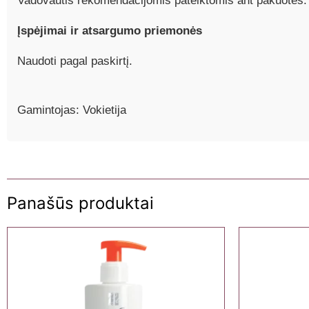
Vadovautis rekomendacijomis pateiktomis ant pakuotės.
Įspėjimai ir atsargumo priemonės
Naudoti pagal paskirtį.
Gamintojas: Vokietija
Panašūs produktai