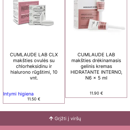
CUMLAUDE LAB CLX
CUMLAUDE LAB
makšties ovulės su
makšties drėkinamasis
chlorheksidinu ir
gelinis kremas
hialurono rūgštimi, 10
HIDRATANTE INTERNO,
vnt.
N6 x 5 ml
Intymi higiena
11.90
€
11.50
€
Grįžti į viršų