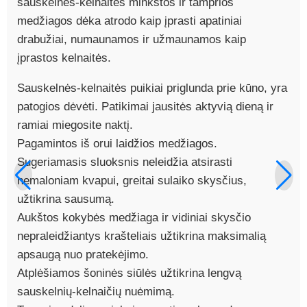
sauskelnės-kelnaitės minkštos ir tamprios
medžiagos dėka atrodo kaip įprasti apatiniai
drabužiai, numaunamos ir užmaunamos kaip
įprastos kelnaitės.
Sauskelnės-kelnaitės puikiai priglunda prie kūno, yra
patogios dėvėti. Patikimai jausitės aktyvią dieną ir
ramiai miegosite naktį.
Pagamintos iš orui laidžios medžiagos.
Sugeriamasis sluoksnis neleidžia atsirasti
nemaloniam kvapui, greitai sulaiko skysčius,
užtikrina sausumą.
Aukštos kokybės medžiaga ir vidiniai skysčio
nepraleidžiantys krašteliais užtikrina maksimalią
apsaugą nuo pratekėjimo.
Atplėšiamos šoninės siūlės užtikrina lengvą
sauskelnių-kelnaičių nuėmimą.