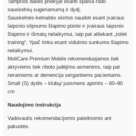
Tamprios dalies priekyje esanti spalva rodo
sauskelnių sugeriamumą ir dydį.
Sauskelnės-kelnaitės skirtos naudoti esant įvairaus
laipsnio silpnumo šlapimo pūslei ir įvairaus laipsnio
šlapimo ir išmatų nelaikymui, taip pat atliekant „toilet
training“. Ypač tinka esant vidutinio sunkumo šlapimo
nelaikymui.
MoliCare Premium Mobile rekomenduojamos tiek
aktyviems tiek riboto judėjimo asmenims, taip pat
neramiems ar demencija sergantiems pacientams.
Small (S) dydis – klubų/ juosmens apimtis – 60–90
cm
Naudojimo instrukcija
Vadovautis rekomendacijomis pateiktomis ant
pakuotės.