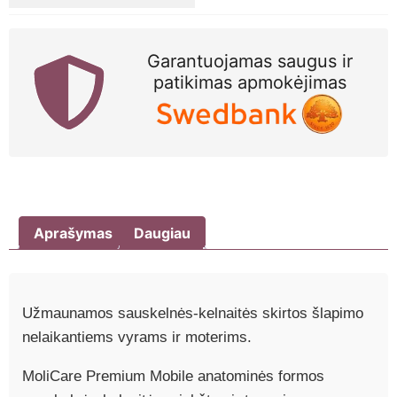
S,
N14
Garantuojamas saugus ir
patikimas apmokėjimas
Aprašymas
Daugiau
Užmaunamos sauskelnės-kelnaitės skirtos šlapimo
nelaikantiems vyrams ir moterims.
MoliCare Premium Mobile anatominės formos