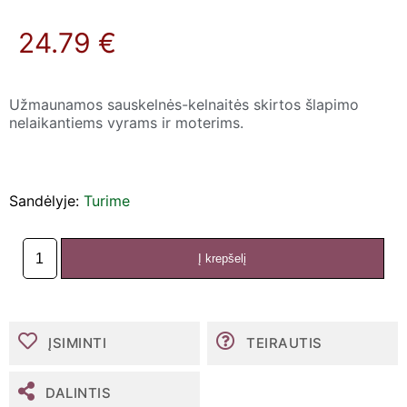
24.79 €
Užmaunamos sauskelnės-kelnaitės skirtos šlapimo
nelaikantiems vyrams ir moterims.
Sandėlyje:
Turime
Į krepšelį
produkto
kiekis:
MoliCare
Mobile
sauskelnės-
ĮSIMINTI
TEIRAUTIS
kelnaitės
6
lašai,
DALINTIS