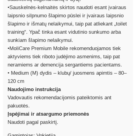
•Sauskelnės-kelnaitės skirtos naudoti esant įvairaus
laipsnio silpnumo šlapimo pūslei ir įvairaus laipsnio
šlapimo ir išmatų nelaikymui, taip pat atliekant „toilet
training“. Ypač tinka esant vidutinio sunkumo arba
sunkiam šlapimo nelaikymui.
•MoliCare Premium Mobile rekomenduojamos tiek
aktyviems tiek riboto judėjimo asmenims, taip pat
neramiems ar demencija sergantiems pacientams.
• Medium (M) dydis – klubų/ juosmens apimtis – 80–
120 cm
Naudojimo instrukcija
Vadovautis rekomendacijomis pateiktomis ant
pakuotės.
Įspėjimai ir atsargumo priemonės
Naudoti pagal paskirtį.
Gamintojas: Vokietija