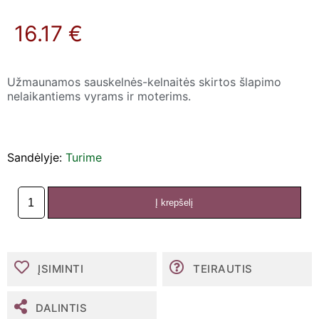
16.17 €
Užmaunamos sauskelnės-kelnaitės skirtos šlapimo
nelaikantiems vyrams ir moterims.
Sandėlyje:
Turime
Į krepšelį
produkto
kiekis:
MoliCare
Mobile
sauskelnės-
ĮSIMINTI
TEIRAUTIS
kelnaitės
8
lašai,
DALINTIS