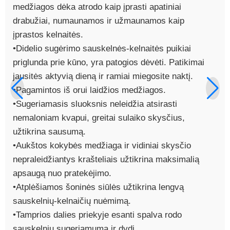
medžiagos dėka atrodo kaip įprasti apatiniai
drabužiai, numaunamos ir užmaunamos kaip
įprastos kelnaitės.
•Didelio sugėrimo sauskelnės-kelnaitės puikiai
priglunda prie kūno, yra patogios dėvėti. Patikimai
jausitės aktyvią dieną ir ramiai miegosite naktį.
•Pagamintos iš orui laidžios medžiagos.
•Sugeriamasis sluoksnis neleidžia atsirasti
nemaloniam kvapui, greitai sulaiko skysčius,
užtikrina sausumą.
•Aukštos kokybės medžiaga ir vidiniai skysčio
nepraleidžiantys krašteliais užtikrina maksimalią
apsaugą nuo pratekėjimo.
•Atplėšiamos šoninės siūlės užtikrina lengvą
sauskelnių-kelnaičių nuėmimą.
•Tamprios dalies priekyje esanti spalva rodo
sauskelnių sugeriamumą ir dydį.