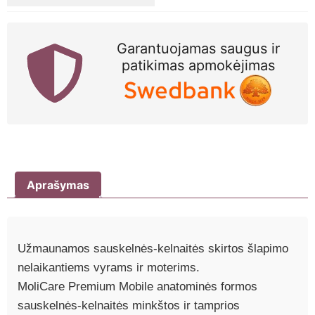
M,
N14
Garantuojamas saugus ir
patikimas apmokėjimas
Aprašymas
Užmaunamos sauskelnės-kelnaitės skirtos šlapimo
nelaikantiems vyrams ir moterims.
MoliCare Premium Mobile anatominės formos
sauskelnės-kelnaitės minkštos ir tamprios