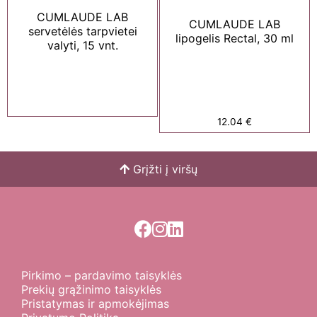
CUMLAUDE LAB
CUMLAUDE LAB
servetėlės tarpvietei
lipogelis Rectal, 30 ml
valyti, 15 vnt.
12.04
€
Grįžti į viršų
Pirkimo – pardavimo taisyklės
Prekių grąžinimo taisyklės
Pristatymas ir apmokėjimas