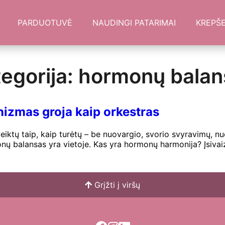
PARDUOTUVĖ
NAUDINGI PATARIMAI
KREPŠE
egorija: hormonų bala
izmas groja kaip orkestras
 veiktų taip, kaip turėtų – be nuovargio, svorio svyravimų, 
monų balansas yra vietoje. Kas yra hormonų harmonija? Įsiva
Grįžti į viršų