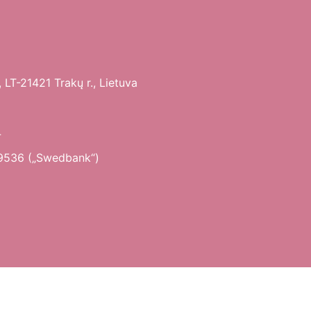
 LT-21421 Trakų r., Lietuva
4
9536 („Swedbank“)