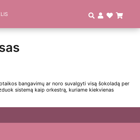
LIS
nsas
nuotaikos bangavimų ar noro suvalgyti visą šokoladą per
izduok sistemą kaip orkestrą, kuriame kiekvienas