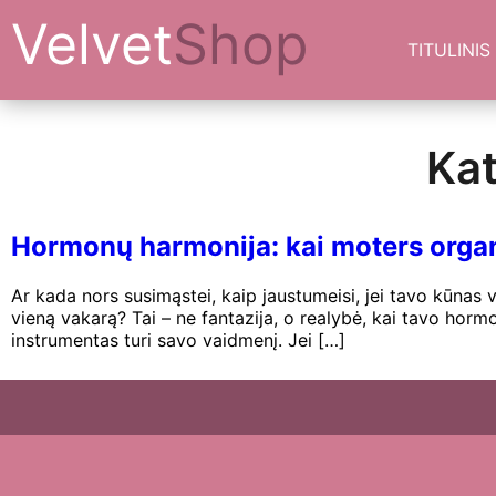
Velvet
Shop
TITULINIS
Kat
Hormonų harmonija: kai moters organ
Ar kada nors susimąstei, kaip jaustumeisi, jei tavo kūnas
vieną vakarą? Tai – ne fantazija, o realybė, kai tavo hor
instrumentas turi savo vaidmenį. Jei […]