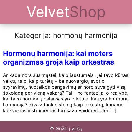
Velvet
Shop
Kategorija: hormonų harmonija
Hormonų harmonija: kai moters
organizmas groja kaip orkestras
Ar kada nors susimąstei, kaip jaustumeisi, jei tavo kūnas
veiktų taip, kaip turėtų – be nuovargio, svorio
svyravimų, nuotaikos bangavimų ar noro suvalgyti visą
šokoladą per vieną vakarą? Tai – ne fantazija, o realybė,
kai tavo hormonų balansas yra vietoje. Kas yra hormonų
harmonija? Įsivaizduok sistemą kaip orkestrą, kuriame
kiekvienas instrumentas turi savo vaidmenį. Jei […]
Grįžti į viršų