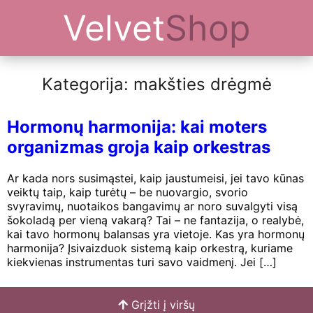
Velvet
Shop
Kategorija: makšties drėgmė
Hormonų harmonija: kai moters
organizmas groja kaip orkestras
Ar kada nors susimąstei, kaip jaustumeisi, jei tavo kūnas
veiktų taip, kaip turėtų – be nuovargio, svorio
svyravimų, nuotaikos bangavimų ar noro suvalgyti visą
šokoladą per vieną vakarą? Tai – ne fantazija, o realybė,
kai tavo hormonų balansas yra vietoje. Kas yra hormonų
harmonija? Įsivaizduok sistemą kaip orkestrą, kuriame
kiekvienas instrumentas turi savo vaidmenį. Jei […]
Grįžti į viršų