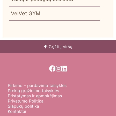
VelVet GYM
Grįžti į viršų
Pirkimo – pardavimo taisyklės
Prekių grąžinimo taisyklės
Pristatymas ir apmokėjimas
Privatumo Politika
Slapukų politika
Kontaktai