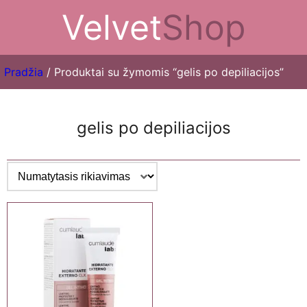
Velvet
Shop
Pradžia
/ Produktai su žymomis “gelis po depiliacijos”
gelis po depiliacijos