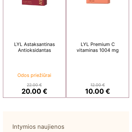
LYL Astaksantinas
LYL Premium C
Antioksidantas
vitaminas 1004 mg
Odos priežiūrai
22.00
€
12.00
€
Original
Current
Original
Current
20.00
€
10.00
€
price
price
price
price
was:
is:
was:
is:
22.00 €.
20.00 €.
12.00 €.
10.00 €.
Intymios naujienos