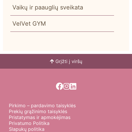
Vaikų ir paauglių sveikata
VelVet GYM
Grįžti į viršų
Pirkimo – pardavimo taisyklės
Prekių grąžinimo taisyklės
Pristatymas ir apmokėjimas
Privatumo Politika
Slapukų politika