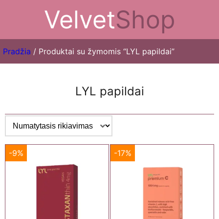
Velvet
Shop
Pradžia
/ Produktai su žymomis “LYL papildai”
LYL papildai
-9%
-17%