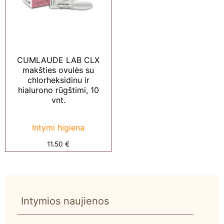
CUMLAUDE LAB CLX
makšties ovulės su
chlorheksidinu ir
hialurono rūgštimi, 10
vnt.
Intymi higiena
11.50
€
Intymios naujienos