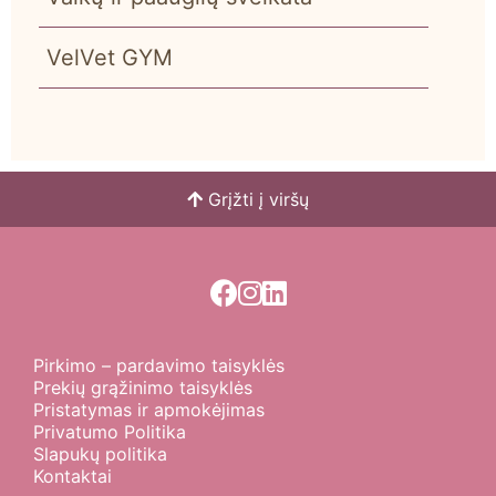
VelVet GYM
Grįžti į viršų
Pirkimo – pardavimo taisyklės
Prekių grąžinimo taisyklės
Pristatymas ir apmokėjimas
Privatumo Politika
Slapukų politika
Kontaktai