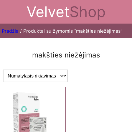
Velvet
Shop
Pradžia
/ Produktai su žymomis “makšties niežėjimas”
makšties niežėjimas