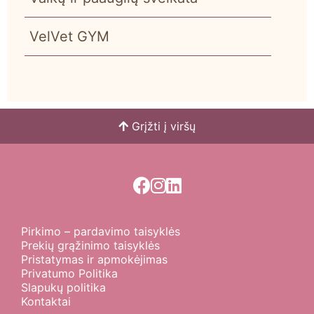
VelVet GYM
Grįžti į viršų
Pirkimo – pardavimo taisyklės
Prekių grąžinimo taisyklės
Pristatymas ir apmokėjimas
Privatumo Politika
Slapukų politika
Kontaktai