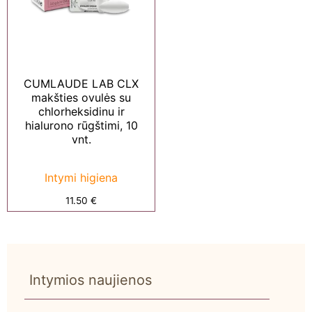
CUMLAUDE LAB CLX
makšties ovulės su
chlorheksidinu ir
hialurono rūgštimi, 10
vnt.
Intymi higiena
11.50
€
Intymios naujienos