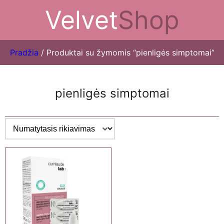
Velvet
Shop
Pradžia
/ Produktai su žymomis “pienligės simptomai”
pienligės simptomai