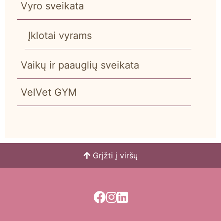
Vyro sveikata
Įklotai vyrams
Vaikų ir paauglių sveikata
VelVet GYM
Grįžti į viršų