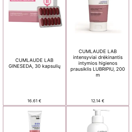
CUMLAUDE LAB
intensyviai drėkinantis
CUMLAUDE LAB
intymios higienos
GINESEDA, 30 kapsulių
prausiklis LUBRIPIU, 200
m
16.61
€
12.14
€