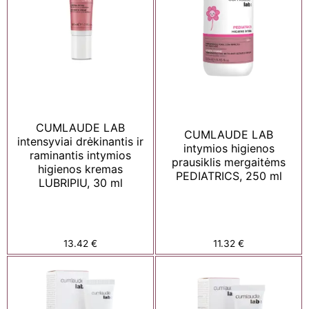
CUMLAUDE LAB
CUMLAUDE LAB
intensyviai drėkinantis ir
intymios higienos
raminantis intymios
prausiklis mergaitėms
higienos kremas
PEDIATRICS, 250 ml
LUBRIPIU, 30 ml
13.42
€
11.32
€