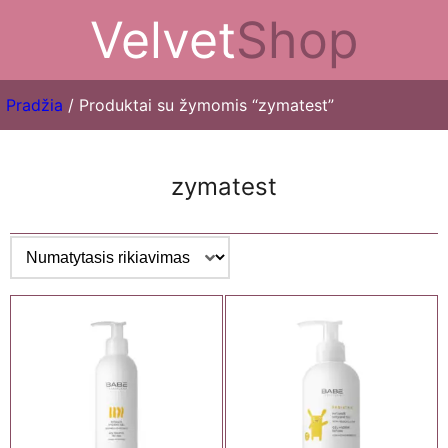
Velvet
Shop
Pradžia
/ Produktai su žymomis “zymatest”
zymatest