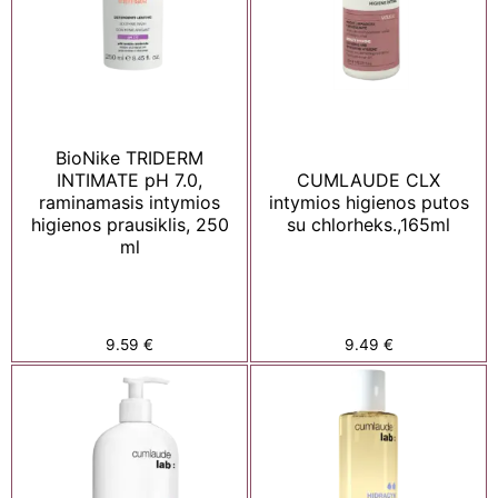
BioNike TRIDERM
INTIMATE pH 7.0,
CUMLAUDE CLX
raminamasis intymios
intymios higienos putos
higienos prausiklis, 250
su chlorheks.,165ml
ml
9.59
€
9.49
€